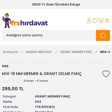
2500 TL Üzeri Ücretsiz Kargo
Anasayfa
NALBUR HIRDAVAT
GRANİT MERMER PANÇ
M14-18
SGS
M14-18 MM MERMER & GRANİT DELME PANÇ
0 Puan - 0 Yorum
295,00 TL
Kategori
GRANİT MERMER PANÇ
Marka
SGS
Stok Kodu
7TK4FPLWZL