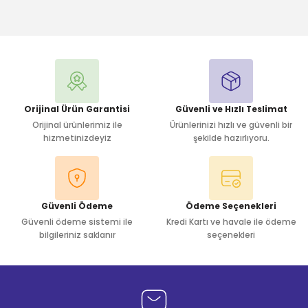
Bu ürüne ilk yorumu siz yapın!
Yorum Yaz
Orijinal Ürün Garantisi
Güvenli ve Hızlı Teslimat
Orijinal ürünlerimiz ile
Ürünlerinizi hızlı ve güvenli bir
hizmetinizdeyiz
şekilde hazırlıyoru.
Güvenli Ödeme
Ödeme Seçenekleri
Güvenli ödeme sistemi ile
Kredi Kartı ve havale ile ödeme
bilgileriniz saklanır
seçenekleri