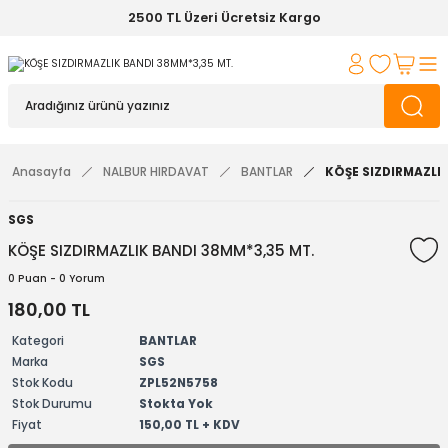
2500 TL Üzeri Ücretsiz Kargo
Anasayfa
NALBUR HIRDAVAT
BANTLAR
KÖŞE SIZDIRMAZLI
SGS
KÖŞE SIZDIRMAZLIK BANDI 38MM*3,35 MT.
0 Puan - 0 Yorum
180,00 TL
Kategori
BANTLAR
Marka
SGS
Stok Kodu
ZPL52N5758
Stok Durumu
Stokta Yok
Fiyat
150,00 TL + KDV