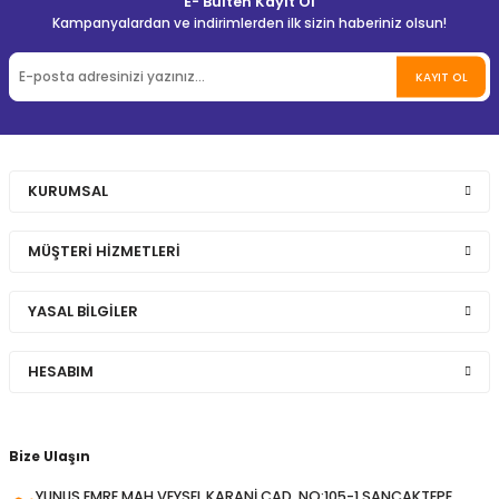
E- Bülten Kayıt Ol
Kampanyalardan ve indirimlerden ilk sizin haberiniz olsun!
KAYIT OL
KURUMSAL
MÜŞTERİ HİZMETLERİ
YASAL BİLGİLER
HESABIM
Bize Ulaşın
YUNUS EMRE MAH.VEYSEL KARANİ CAD. NO:105-1 SANCAKTEPE