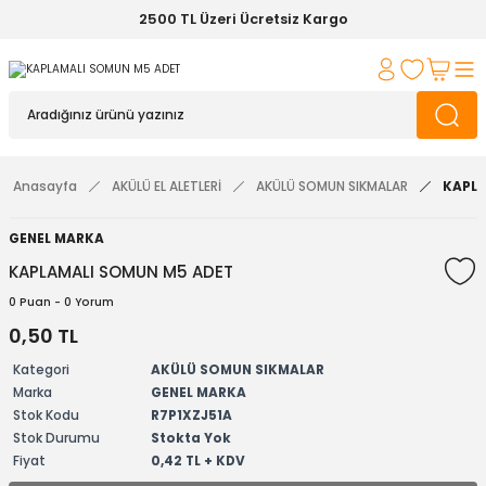
2500 TL Üzeri Ücretsiz Kargo
Anasayfa
AKÜLÜ EL ALETLERİ
AKÜLÜ SOMUN SIKMALAR
KAPLA
GENEL MARKA
KAPLAMALI SOMUN M5 ADET
0 Puan - 0 Yorum
0,50 TL
Kategori
AKÜLÜ SOMUN SIKMALAR
Marka
GENEL MARKA
Stok Kodu
R7P1XZJ51A
Stok Durumu
Stokta Yok
Fiyat
0,42 TL + KDV