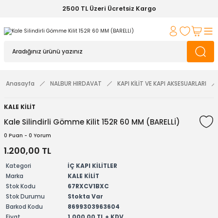
2500 TL Üzeri Ücretsiz Kargo
Anasayfa
NALBUR HIRDAVAT
KAPI KİLİT VE KAPI AKSESUARLARI
KALE KİLİT
Kale Silindirli Gömme Kilit 152R 60 MM (BARELLİ)
0 Puan - 0 Yorum
1.200,00 TL
Kategori
İÇ KAPI KİLİTLER
Marka
KALE KİLİT
Stok Kodu
67RXCV1BXC
Stok Durumu
Stokta Var
Barkod Kodu
8699303963604
Fiyat
1.000,00 TL + KDV