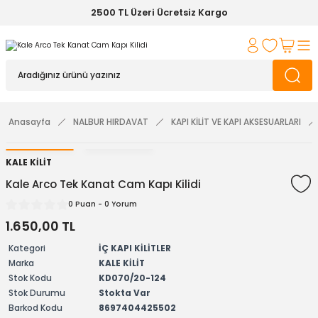
2500 TL Üzeri Ücretsiz Kargo
Anasayfa
NALBUR HIRDAVAT
KAPI KİLİT VE KAPI AKSESUARLARI
KALE KİLİT
Kale Arco Tek Kanat Cam Kapı Kilidi
0 Puan - 0 Yorum
1.650,00 TL
Kategori
İÇ KAPI KİLİTLER
Marka
KALE KİLİT
Stok Kodu
KD070/20-124
Stok Durumu
Stokta Var
Barkod Kodu
8697404425502