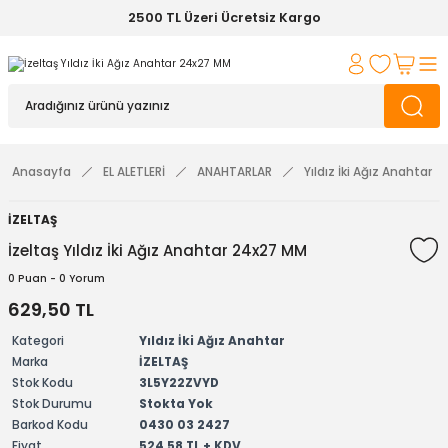
2500 TL Üzeri Ücretsiz Kargo
Anasayfa
EL ALETLERİ
ANAHTARLAR
Yıldız İki Ağız Anahtar
İZELTAŞ
İzeltaş Yıldız İki Ağız Anahtar 24x27 MM
0 Puan - 0 Yorum
629,50 TL
Kategori
Yıldız İki Ağız Anahtar
Marka
İZELTAŞ
Stok Kodu
3L5Y22ZVYD
Stok Durumu
Stokta Yok
Barkod Kodu
0430 03 2427
Fiyat
524,58 TL + KDV