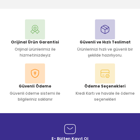
Bu ürüne ilk yorumu siz yapın!
Yorum Yaz
Orijinal Ürün Garantisi
Güvenli ve Hızlı Teslimat
Orijinal ürünlerimiz ile
Ürünlerinizi hızlı ve güvenli bir
hizmetinizdeyiz
şekilde hazırlıyoru.
Güvenli Ödeme
Ödeme Seçenekleri
Güvenli ödeme sistemi ile
Kredi Kartı ve havale ile ödeme
bilgileriniz saklanır
seçenekleri
E- Bülten Kayıt Ol