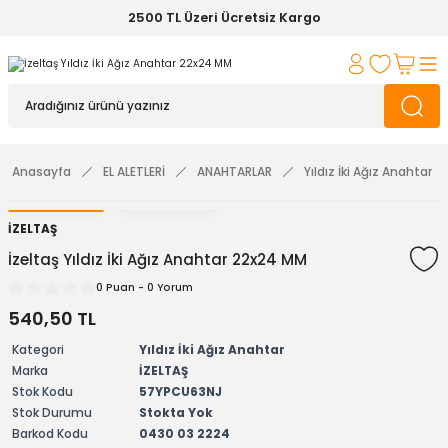
2500 TL Üzeri Ücretsiz Kargo
Anasayfa
EL ALETLERİ
ANAHTARLAR
Yıldız İki Ağız Anahtar
İZELTAŞ
İzeltaş Yıldız İki Ağız Anahtar 22x24 MM
0 Puan - 0 Yorum
540,50 TL
Kategori
Yıldız İki Ağız Anahtar
Marka
İZELTAŞ
Stok Kodu
57YPCU63NJ
Stok Durumu
Stokta Yok
Barkod Kodu
0430 03 2224