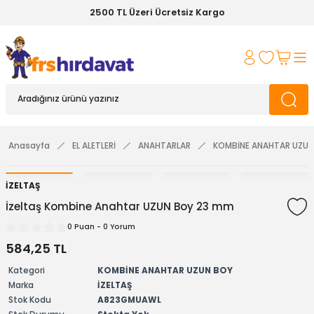
2500 TL Üzeri Ücretsiz Kargo
Anasayfa
EL ALETLERİ
ANAHTARLAR
KOMBİNE ANAHTAR UZUN
İZELTAŞ
İzeltaş Kombine Anahtar UZUN Boy 23 mm
0 Puan - 0 Yorum
584,25 TL
Kategori
KOMBİNE ANAHTAR UZUN BOY
Marka
İZELTAŞ
Stok Kodu
A823GMUAWL