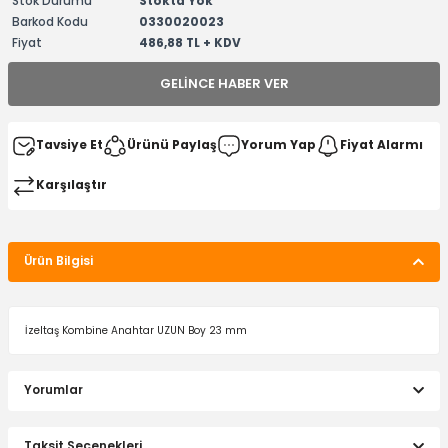
Stok Durumu
Stokta Yok
Barkod Kodu
0330020023
Fiyat
486,88 TL + KDV
GELINCE HABER VER
Tavsiye Et
Ürünü Paylaş
Yorum Yap
Fiyat Alarmı
Karşılaştır
Ürün Bilgisi
İzeltaş Kombine Anahtar UZUN Boy 23 mm
Yorumlar
Taksit Seçenekleri