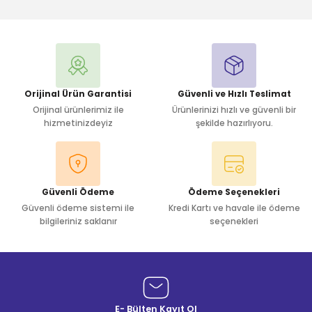
Bu ürüne ilk yorumu siz yapın!
Yorum Yaz
Orijinal Ürün Garantisi
Güvenli ve Hızlı Teslimat
Orijinal ürünlerimiz ile
Ürünlerinizi hızlı ve güvenli bir
hizmetinizdeyiz
şekilde hazırlıyoru.
Güvenli Ödeme
Ödeme Seçenekleri
Güvenli ödeme sistemi ile
Kredi Kartı ve havale ile ödeme
bilgileriniz saklanır
seçenekleri
E- Bülten Kayıt Ol