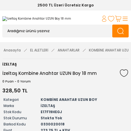
2500 TL Üzeri Ücretsiz Kargo
Anasayfa
EL ALETLERİ
ANAHTARLAR
KOMBİNE ANAHTAR UZUN
İZELTAŞ
İzeltaş Kombine Anahtar UZUN Boy 18 mm
0 Puan - 0 Yorum
328,50 TL
Kategori
KOMBİNE ANAHTAR UZUN BOY
Marka
İZELTAŞ
Stok Kodu
E17F19HEGJ
Stok Durumu
Stokta Yok
Barkod Kodu
0330020018
Fiyat
273,75 TL + KDV