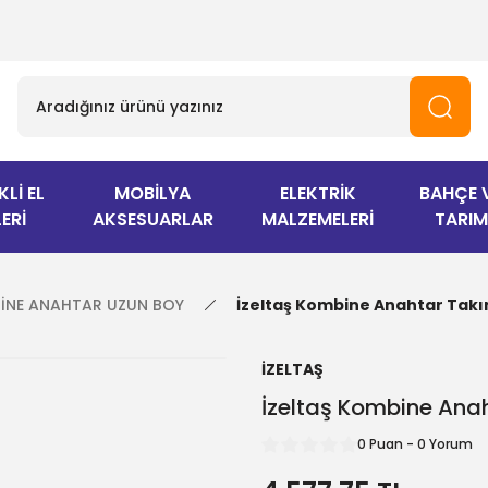
KLİ EL
MOBİLYA
ELEKTRİK
BAHÇE 
ERİ
AKSESUARLAR
MALZEMELERİ
TARIM
İNE ANAHTAR UZUN BOY
İzeltaş Kombine Anahtar Takı
İZELTAŞ
İzeltaş Kombine Anah
0 Puan - 0 Yorum