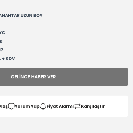
ANAHTAR UZUN BOY
YC
k
17
L + KDV
GELINCE HABER VER
ylaş
Yorum Yap
Fiyat Alarmı
Karşılaştır