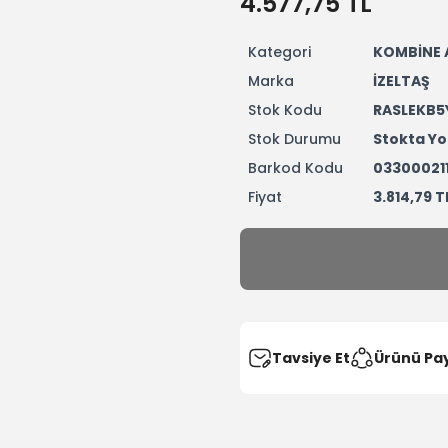
4.577,75 TL
Kategori
KOMBİNE 
Marka
İZELTAŞ
Stok Kodu
RASLEKB5
Stok Durumu
Stokta Yo
Barkod Kodu
03300021
Fiyat
3.814,79 T
Tavsiye Et
Ürünü Pa