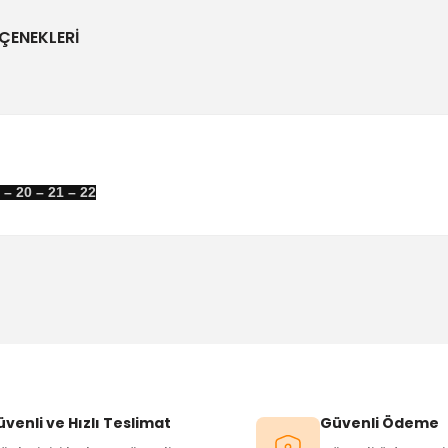
ÇENEKLERI
9 – 20 – 21 – 22
Bu ürüne ilk yorumu siz yapın!
Yorum Yaz
venli ve Hızlı Teslimat
Güvenli Ödeme