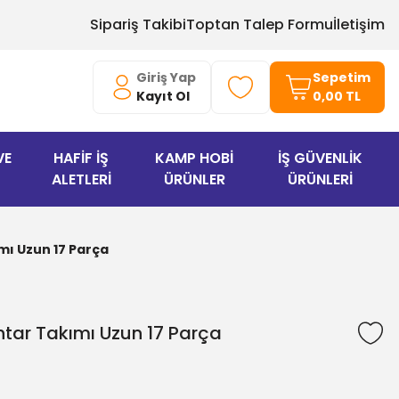
Sipariş Takibi
Toptan Talep Formu
İletişim
Giriş Yap
Sepetim
Kayıt Ol
0,00 TL
VE
HAFİF İŞ
KAMP HOBİ
İŞ GÜVENLİK
ALETLERİ
ÜRÜNLER
ÜRÜNLERİ
mı Uzun 17 Parça
tar Takımı Uzun 17 Parça