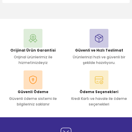
Bu ürüne ilk yorumu siz yapın!
Yorum Yaz
Orijinal Ürün Garantisi
Güvenli ve Hızlı Teslimat
Orijinal ürünlerimiz ile
Ürünlerinizi hızlı ve güvenli bir
hizmetinizdeyiz
şekilde hazırlıyoru.
Güvenli Ödeme
Ödeme Seçenekleri
Güvenli ödeme sistemi ile
Kredi Kartı ve havale ile ödeme
bilgileriniz saklanır
seçenekleri