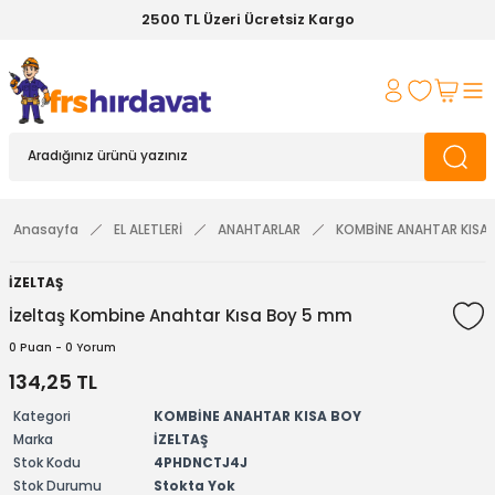
2500 TL Üzeri Ücretsiz Kargo
Anasayfa
EL ALETLERİ
ANAHTARLAR
KOMBİNE ANAHTAR KISA
İZELTAŞ
İzeltaş Kombine Anahtar Kısa Boy 5 mm
0 Puan - 0 Yorum
134,25 TL
Kategori
KOMBİNE ANAHTAR KISA BOY
Marka
İZELTAŞ
Stok Kodu
4PHDNCTJ4J
Stok Durumu
Stokta Yok