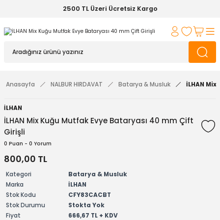
2500 TL Üzeri Ücretsiz Kargo
Anasayfa
NALBUR HIRDAVAT
Batarya & Musluk
İLHAN Mix 
İLHAN
İLHAN Mix Kuğu Mutfak Evye Bataryası 40 mm Çift
Girişli
0 Puan - 0 Yorum
800,00 TL
Kategori
Batarya & Musluk
Marka
İLHAN
Stok Kodu
CFY83CACBT
Stok Durumu
Stokta Yok
Fiyat
666,67 TL + KDV