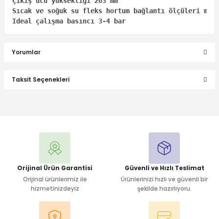
Çıkış ucu yüksekliği 263 mm

Sıcak ve soğuk su fleks hortum bağlantı ölçüleri m10x
Ideal çalışma basıncı 3-4 bar
Yorumlar
Taksit Seçenekleri
Bu ürüne ilk yorumu siz yapın!
Yorum Yaz
Orijinal Ürün Garantisi
Güvenli ve Hızlı Teslimat
Orijinal ürünlerimiz ile
Ürünlerinizi hızlı ve güvenli bir
hizmetinizdeyiz
şekilde hazırlıyoru.