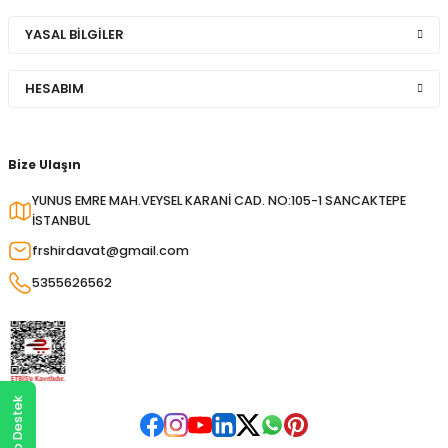
YASAL BİLGİLER
HESABIM
Bize Ulaşın
YUNUS EMRE MAH.VEYSEL KARANİ CAD. NO:105-1 SANCAKTEPE
İSTANBUL
frshirdavat@gmail.com
5355626562