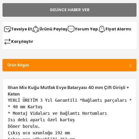
GELINCE HABER VER
Tavsiye Et
Ürünü Paylaş
Yorum Yap
Fiyat Alarmı
Karşılaştır
Ürün Bilgisi
Ilhan Mix Kuğu Mutfak Evye Bataryası 40 mm Çift Girişli +
Keten
YERLİ ÜRETİM 3 Yıl Garantili *Bağlantı parçaları * 2 
* 40 mm Kartuş 

* Montaj Vidaları ve Bağlantı Hortumları 

Isı debi ayarlı özel kartuş

Döner borulu.

Çıkış ucu uzunluğu 192 mm
