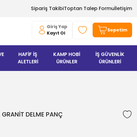
Sipariş Takibi
Toptan Talep Formu
İletişim
Giriş Yap
Sepetim
Kayıt Ol
VE
HAFİF İŞ
KAMP HOBİ
İŞ GÜVENLİK
ALETLERİ
ÜRÜNLER
ÜRÜNLERİ
 GRANİT DELME PANÇ