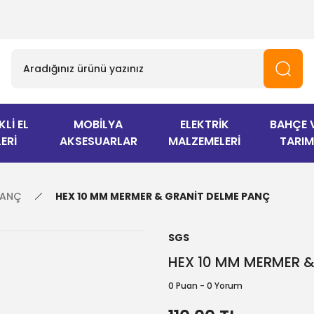
KLİ EL
MOBİLYA
ELEKTRİK
BAHÇE 
ERİ
AKSESUARLAR
MALZEMELERİ
TARIM
PANÇ
HEX 10 MM MERMER & GRANİT DELME PANÇ
SGS
HEX 10 MM MERMER &
0 Puan - 0 Yorum