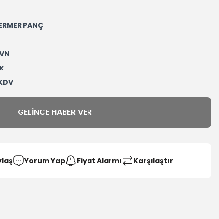
ERMER PANÇ
DVN
k
 KDV
GELINCE HABER VER
ylaş
Yorum Yap
Fiyat Alarmı
Karşılaştır