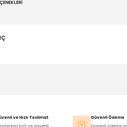
ÇENEKLERI
NÇ
Bu ürüne ilk yorumu siz yapın!
Yorum Yaz
venli ve Hızlı Teslimat
Güvenli Ödeme
ünlerinizi hızlı ve güvenli
Güvenli ödeme sis