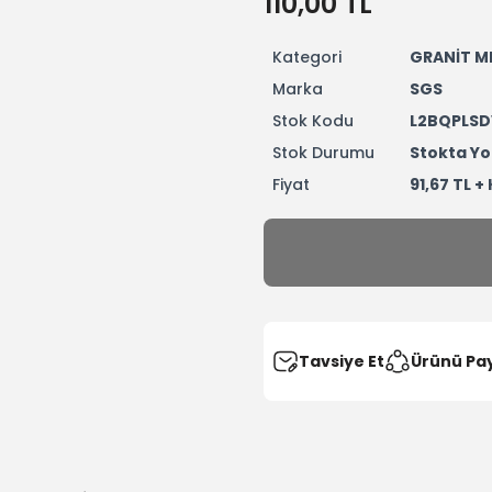
110,00 TL
Kategori
GRANİT M
Marka
SGS
Stok Kodu
L2BQPLS
Stok Durumu
Stokta Yo
Fiyat
91,67 TL +
Tavsiye Et
Ürünü Pa