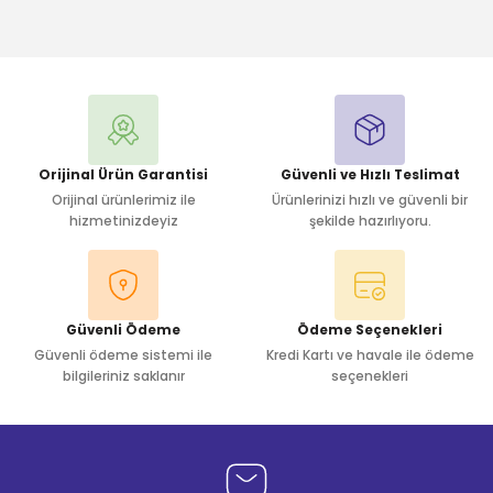
Bu ürüne ilk yorumu siz yapın!
Yorum Yaz
Orijinal Ürün Garantisi
Güvenli ve Hızlı Teslimat
Orijinal ürünlerimiz ile
Ürünlerinizi hızlı ve güvenli bir
hizmetinizdeyiz
şekilde hazırlıyoru.
Güvenli Ödeme
Ödeme Seçenekleri
Güvenli ödeme sistemi ile
Kredi Kartı ve havale ile ödeme
bilgileriniz saklanır
seçenekleri