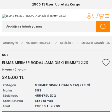
2500 TL Üzeri Ücretsiz Kargo
Anasayfa
NALBUR HIRDAVAT
KESİCİLER
MERMER GRANİT CAM 
SGS
ELMAS MERMER RODAJLAMA DİSKİ 115MM*22,23
0 Puan - 0 Yorum
345,00 TL
Kategori
MERMER GRANİT CAM & TAŞ KESİCİ
Marka
SGS
Stok Kodu
45547SUEDQ
Stok Durumu
Stokta Yok
Fiyat
287,50 TL + KDV