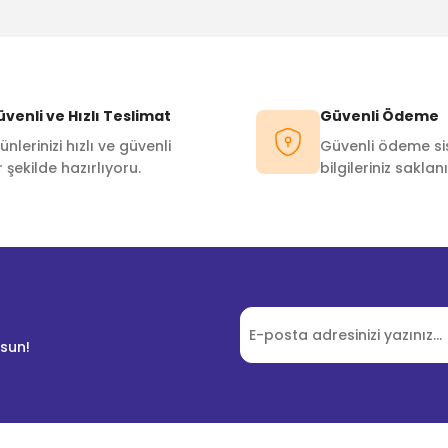
Bu ürüne ilk yorumu siz yapın!
Yorum Yaz
venli ve Hızlı Teslimat
Güvenli Ödeme
ünlerinizi hızlı ve güvenli
Güvenli ödeme sis
r şekilde hazırlıyoru.
bilgileriniz saklanı
lsun!