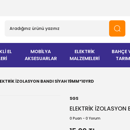
KLİ EL
MOBİLYA
ELEKTRİK
BAHÇE 
ERİ
AKSESUARLAR
MALZEMELERİ
TARIM
LEKTRİK İZOLASYON BANDI SİYAH 19MM*10YRD
SGS
ELEKTRİK İZOLASYON
0 Puan - 0 Yorum