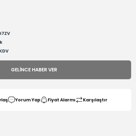
G7ZV
k
 KDV
GELINCE HABER VER
ylaş
Yorum Yap
Fiyat Alarmı
Karşılaştır