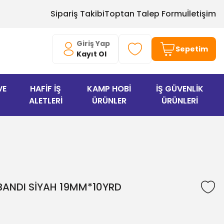
Sipariş Takibi
Toptan Talep Formu
İletişim
Giriş Yap
Sepetim
Kayıt Ol
VE
HAFİF İŞ
KAMP HOBİ
İŞ GÜVENLİK
ALETLERİ
ÜRÜNLER
ÜRÜNLERİ
 BANDI SİYAH 19MM*10YRD