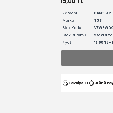
15,00 TL
Kategori
BANTLAR
Marka
SGS
Stok Kodu
VFWPWD
Stok Durumu
Stokta Yo
Fiyat
12,50 TL +
Tavsiye Et
Ürünü Pa