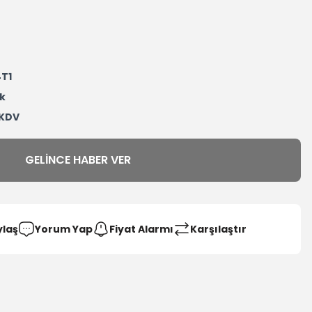
T1
k
 KDV
GELINCE HABER VER
ylaş
Yorum Yap
Fiyat Alarmı
Karşılaştır