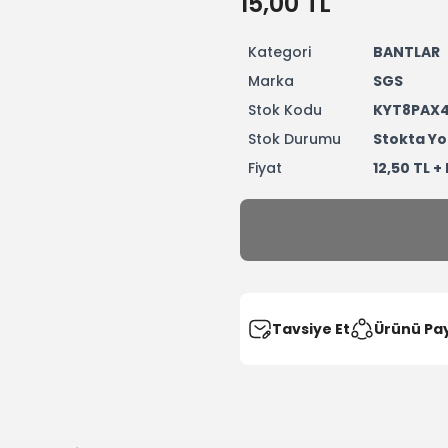
15,00 TL
Kategori
BANTLAR
Marka
SGS
Stok Kodu
KYT8PAX4
Stok Durumu
Stokta Yo
Fiyat
12,50 TL +
Tavsiye Et
Ürünü Pa