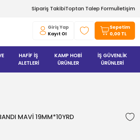
Sipariş Takibi
Toptan Talep Formu
İletişim
Giriş Yap
Sepetim
Kayıt Ol
0,00 TL
VE
HAFİF İŞ
KAMP HOBİ
İŞ GÜVENLİK
ALETLERİ
ÜRÜNLER
ÜRÜNLERİ
 BANDI MAVİ 19MM*10YRD