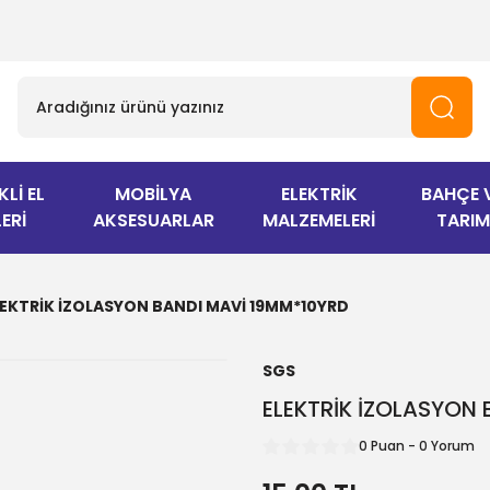
KLİ EL
MOBİLYA
ELEKTRİK
BAHÇE 
ERİ
AKSESUARLAR
MALZEMELERİ
TARIM
LEKTRİK İZOLASYON BANDI MAVİ 19MM*10YRD
SGS
ELEKTRİK İZOLASYON
0 Puan - 0 Yorum