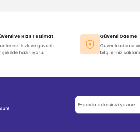
Bu ürüne ilk yorumu siz yapın!
Yorum Yaz
venli ve Hızlı Teslimat
Güvenli Ödeme
ünlerinizi hızlı ve güvenli
Güvenli ödeme sis
r şekilde hazırlıyoru.
bilgileriniz saklanı
lsun!