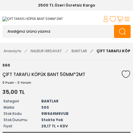
2500 TL Üzeri Ücretsiz Kargo
Anasayfa
NALBUR HIRDAVAT
BANTLAR
ÇİFT TARAFLI KÖP
SGS
ÇİFT TARAFLI KÖPÜK BANT 50MM*2MT
0 Puan - 0 Yorum
35,00 TL
Kategori
BANTLAR
Marka
SGS
Stok Kodu
9W6A9M9VUB
Stok Durumu
Stokta Yok
Fiyat
29,17 TL + KDV