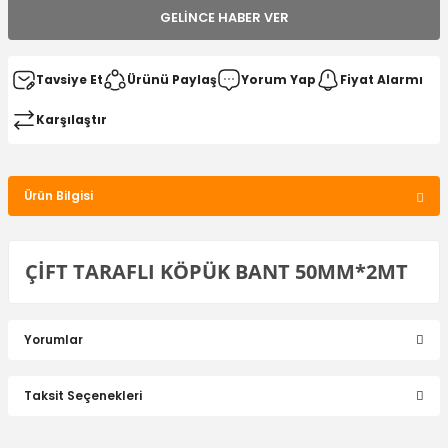
GELINCE HABER VER
Tavsiye Et
Ürünü Paylaş
Yorum Yap
Fiyat Alarmı
Karşılaştır
Ürün Bilgisi
ÇİFT TARAFLI KÖPÜK BANT 50MM*2MT
Yorumlar
Taksit Seçenekleri
Bu ürüne ilk yorumu siz yapın!