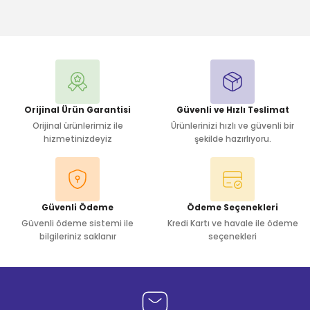
Bu ürüne ilk yorumu siz yapın!
Yorum Yaz
Orijinal Ürün Garantisi
Güvenli ve Hızlı Teslimat
Orijinal ürünlerimiz ile
Ürünlerinizi hızlı ve güvenli bir
hizmetinizdeyiz
şekilde hazırlıyoru.
Güvenli Ödeme
Ödeme Seçenekleri
Güvenli ödeme sistemi ile
Kredi Kartı ve havale ile ödeme
bilgileriniz saklanır
seçenekleri