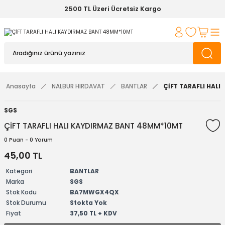
2500 TL Üzeri Ücretsiz Kargo
Anasayfa
NALBUR HIRDAVAT
BANTLAR
ÇİFT TARAFLI HAL
SGS
ÇİFT TARAFLI HALI KAYDIRMAZ BANT 48MM*10MT
0 Puan - 0 Yorum
45,00 TL
Kategori
BANTLAR
Marka
SGS
Stok Kodu
BA7MWGX4QX
Stok Durumu
Stokta Yok
Fiyat
37,50 TL + KDV