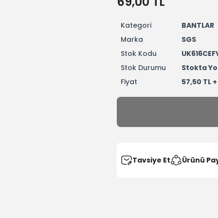
69,00 TL
Kategori
BANTLAR
Marka
SGS
Stok Kodu
UK616CEF
Stok Durumu
Stokta Yo
Fiyat
57,50 TL 
Tavsiye Et
Ürünü Pa