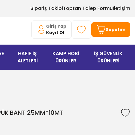
Sipariş Takibi
Toptan Talep Formu
İletişim
Giriş Yap
Sepetim
Kayıt Ol
VE
HAFİF İŞ
KAMP HOBİ
İŞ GÜVENLİK
ALETLERİ
ÜRÜNLER
ÜRÜNLERİ
ÖPÜK BANT 25MM*10MT