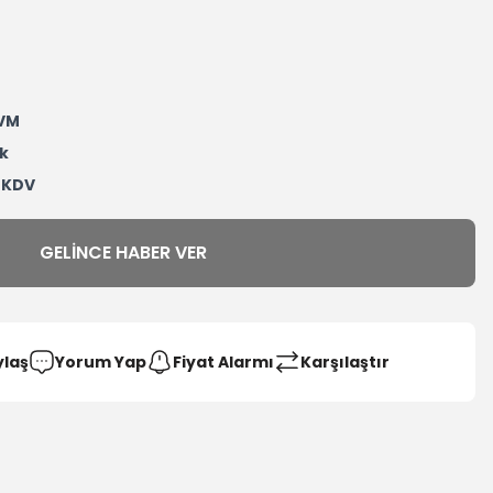
VM
k
+ KDV
GELINCE HABER VER
ylaş
Yorum Yap
Fiyat Alarmı
Karşılaştır