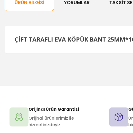
ÜRÜN BILGISI
YORUMLAR
TAKSIT SE
ÇİFT TARAFLI EVA KÖPÜK BANT 25MM*
Orijinal Ürün Garantisi
Gü
Orijinal ürünlerimiz ile
Ür
hizmetinizdeyiz
bi