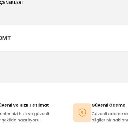
ÇENEKLERI
10MT
Bu ürüne ilk yorumu siz yapın!
Yorum Yaz
venli ve Hızlı Teslimat
Güvenli Ödeme
ünlerinizi hızlı ve güvenli
Güvenli ödeme sis
r şekilde hazırlıyoru.
bilgileriniz saklanı