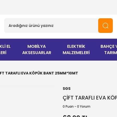
KLİ EL
MOBİLYA
ELEKTRİK
BAHÇE 
ERİ
AKSESUARLAR
MALZEMELERİ
TARIM
İFT TARAFLI EVA KÖPÜK BANT 25MM*10MT
SGS
ÇİFT TARAFLI EVA K
0 Puan - 0 Yorum