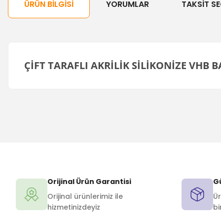
ÜRÜN BILGISI
YORUMLAR
TAKSIT SE
ÇİFT TARAFLI AKRİLİK SİLİKONİZE VHB
Orijinal Ürün Garantisi
Gü
Orijinal ürünlerimiz ile
Ür
hizmetinizdeyiz
bi