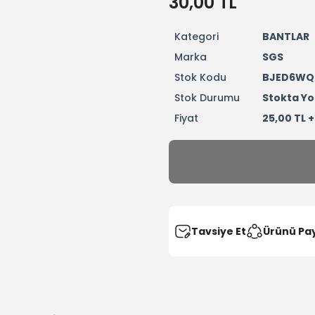
30,00 TL
Kategori
BANTLAR
Marka
SGS
Stok Kodu
BJED6WQ
Stok Durumu
Stokta Yo
Fiyat
25,00 TL 
Tavsiye Et
Ürünü Pa