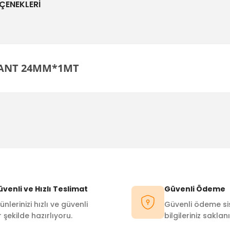
ÇENEKLERI
 BANT 24MM*1MT
Bu ürüne ilk yorumu siz yapın!
Yorum Yaz
venli ve Hızlı Teslimat
Güvenli Ödeme
ünlerinizi hızlı ve güvenli
Güvenli ödeme sis
r şekilde hazırlıyoru.
bilgileriniz saklanı