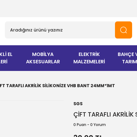
KLİ EL
MOBİLYA
ELEKTRİK
BAHÇE 
ERİ
AKSESUARLAR
MALZEMELERİ
TARIM
İFT TARAFLI AKRİLİK SİLİKONİZE VHB BANT 24MM*1MT
SGS
ÇİFT TARAFLI AKRİLİ
0 Puan - 0 Yorum