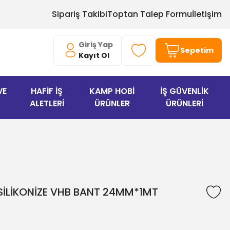
Sipariş Takibi
Toptan Talep Formu
İletişim
Giriş Yap
Sepetim
Kayıt Ol
VE
HAFİF İŞ
KAMP HOBİ
İŞ GÜVENLİK
ALETLERİ
ÜRÜNLER
ÜRÜNLERİ
K SİLİKONİZE VHB BANT 24MM*1MT