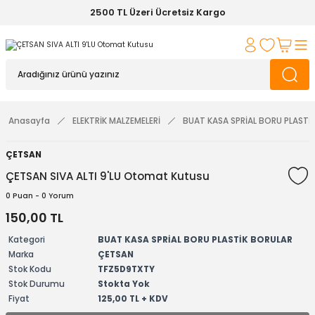
2500 TL Üzeri Ücretsiz Kargo
Anasayfa
ELEKTRİK MALZEMELERİ
BUAT KASA SPRİAL BORU PLASTİ
ÇETSAN
ÇETSAN SIVA ALTI 9'LU Otomat Kutusu
0 Puan - 0 Yorum
150,00 TL
Kategori
BUAT KASA SPRİAL BORU PLASTİK BORULAR
Marka
ÇETSAN
Stok Kodu
TFZ5D9TXTY
Stok Durumu
Stokta Yok
Fiyat
125,00 TL + KDV