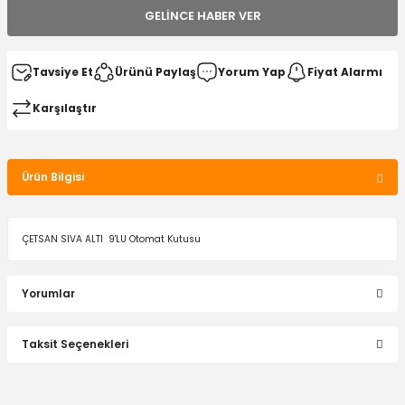
GELINCE HABER VER
Tavsiye Et
Ürünü Paylaş
Yorum Yap
Fiyat Alarmı
Karşılaştır
Ürün Bilgisi
ÇETSAN SIVA ALTI 9'LU Otomat Kutusu
Yorumlar
Taksit Seçenekleri
Bu ürüne ilk yorumu siz yapın!