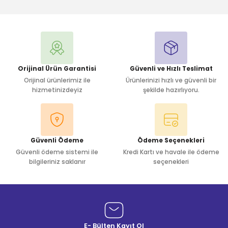
Bu ürüne ilk yorumu siz yapın!
Yorum Yaz
Orijinal Ürün Garantisi
Güvenli ve Hızlı Teslimat
Orijinal ürünlerimiz ile
Ürünlerinizi hızlı ve güvenli bir
hizmetinizdeyiz
şekilde hazırlıyoru.
Güvenli Ödeme
Ödeme Seçenekleri
Güvenli ödeme sistemi ile
Kredi Kartı ve havale ile ödeme
bilgileriniz saklanır
seçenekleri
E- Bülten Kayıt Ol