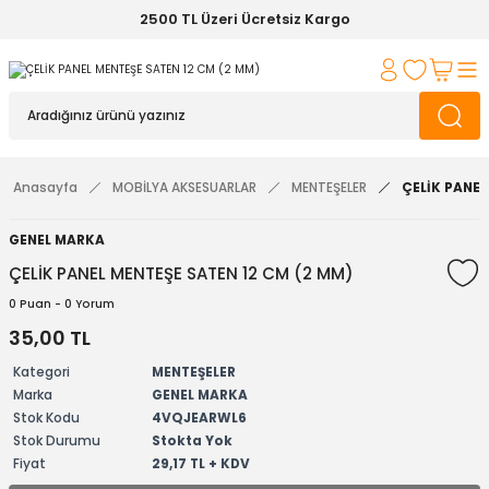
2500 TL Üzeri Ücretsiz Kargo
Anasayfa
MOBİLYA AKSESUARLAR
MENTEŞELER
ÇELİK PANEL
GENEL MARKA
ÇELİK PANEL MENTEŞE SATEN 12 CM (2 MM)
0 Puan - 0 Yorum
35,00 TL
Kategori
MENTEŞELER
Marka
GENEL MARKA
Stok Kodu
4VQJEARWL6
Stok Durumu
Stokta Yok
Fiyat
29,17 TL + KDV