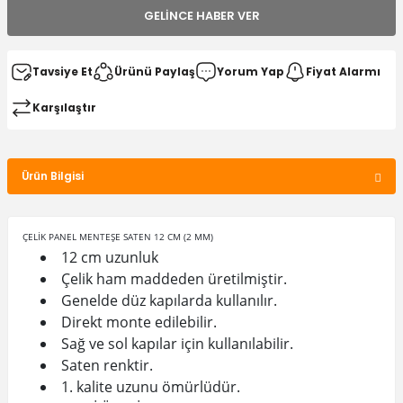
GELINCE HABER VER
Tavsiye Et
Ürünü Paylaş
Yorum Yap
Fiyat Alarmı
Karşılaştır
Ürün Bilgisi
ÇELİK PANEL MENTEŞE SATEN 12 CM (2 MM)
12 cm uzunluk
Çelik ham maddeden üretilmiştir.
Genelde düz kapılarda kullanılır.
Direkt monte edilebilir.
Sağ ve sol kapılar için kullanılabilir.
Saten renktir.
1. kalite uzunu ömürlüdür.