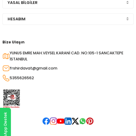
YASAL BİLGİLER
HESABIM
Bize Ulaşın
YUNUS EMRE MAH.VEYSEL KARANİ CAD. NO:105-1 SANCAKTEPE
İSTANBUL
frshirdavat@gmail.com
5355626562
WhatsApp Destek