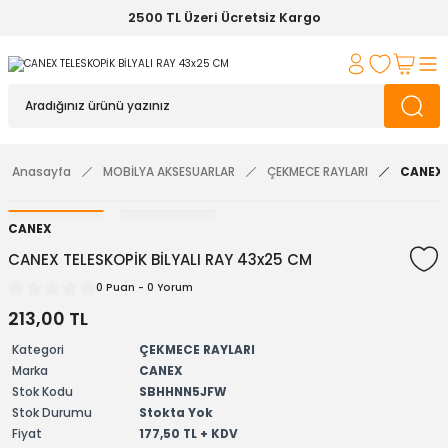
2500 TL Üzeri Ücretsiz Kargo
Anasayfa
MOBİLYA AKSESUARLAR
ÇEKMECE RAYLARI
CANEX 
CANEX
CANEX TELESKOPİK BİLYALI RAY 43x25 CM
0 Puan - 0 Yorum
213,00 TL
Kategori
ÇEKMECE RAYLARI
Marka
CANEX
Stok Kodu
SBHHNN5JFW
Stok Durumu
Stokta Yok
Fiyat
177,50 TL + KDV