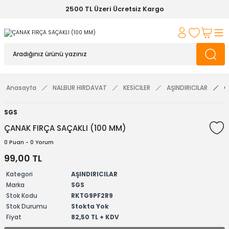
2500 TL Üzeri Ücretsiz Kargo
Anasayfa
NALBUR HIRDAVAT
KESİCİLER
AŞINDIRICILAR
Ç
SGS
ÇANAK FIRÇA SAÇAKLI (100 MM)
0 Puan - 0 Yorum
99,00 TL
Kategori
AŞINDIRICILAR
Marka
SGS
Stok Kodu
RKTG9PF2R9
Stok Durumu
Stokta Yok
Fiyat
82,50 TL + KDV