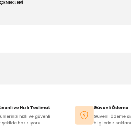
ÇENEKLERI
Bu ürüne ilk yorumu siz yapın!
Yorum Yaz
venli ve Hızlı Teslimat
Güvenli Ödeme
ünlerinizi hızlı ve güvenli
Güvenli ödeme sis
r şekilde hazırlıyoru.
bilgileriniz saklanı