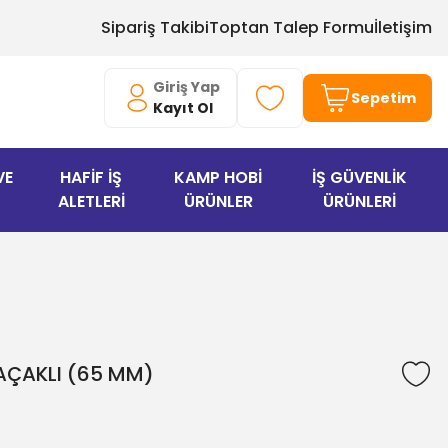
Sipariş Takibi
Toptan Talep Formu
İletişim
Giriş Yap
Sepetim
Kayıt Ol
VE
HAFİF İŞ
KAMP HOBİ
İŞ GÜVENLİK
ALETLERİ
ÜRÜNLER
ÜRÜNLERİ
SAÇAKLI (65 MM)