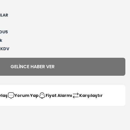
ILAR
DU5
k
+ KDV
GELINCE HABER VER
ylaş
Yorum Yap
Fiyat Alarmı
Karşılaştır