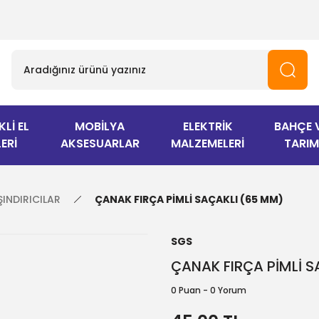
KLİ EL
MOBİLYA
ELEKTRİK
BAHÇE 
ERİ
AKSESUARLAR
MALZEMELERİ
TARIM
ŞINDIRICILAR
ÇANAK FIRÇA PİMLİ SAÇAKLI (65 MM)
SGS
ÇANAK FIRÇA PİMLİ 
0 Puan - 0 Yorum