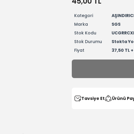
45,00 TL
Kategori
AŞINDIRIC
Marka
SGS
Stok Kodu
UCGRRCX
Stok Durumu
Stokta Yo
Fiyat
37,50 TL 
Tavsiye Et
Ürünü Pa