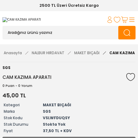
2500 TL Üzeri Ücretsiz Kargo
Anasayfa
NALBUR HIRDAVAT
MAKET BIÇAĞI
CAM KAZIMA 
SGS
CAM KAZIMA APARATI
0 Puan - 0 Yorum
45,00 TL
Kategori
MAKET BIÇAĞI
Marka
SGS
Stok Kodu
VSLWFDUQSY
Stok Durumu
Stokta Yok
Fiyat
37,50 TL + KDV