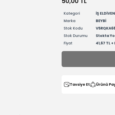
50,00 TL
Kategori
İŞ ELDİVEN
Marka
BEYBİ
Stok Kodu
V5RQKA6
Stok Durumu
Stokta Yo
Fiyat
41,67 TL +
Tavsiye Et
Ürünü Pa