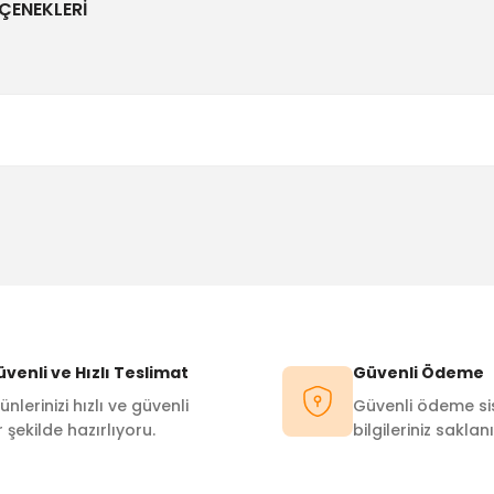
ÇENEKLERI
Bu ürüne ilk yorumu siz yapın!
Yorum Yaz
venli ve Hızlı Teslimat
Güvenli Ödeme
ünlerinizi hızlı ve güvenli
Güvenli ödeme sis
r şekilde hazırlıyoru.
bilgileriniz saklanı