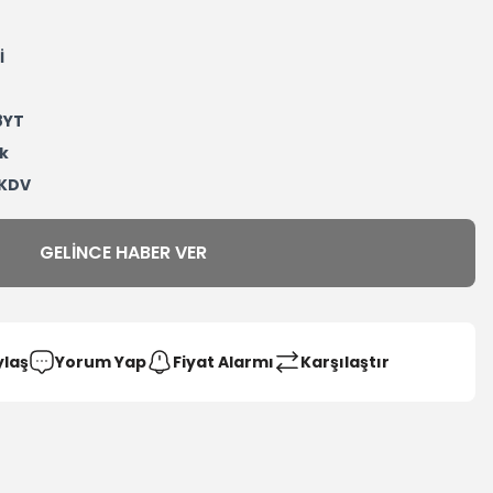
İ
8YT
k
 KDV
GELINCE HABER VER
ylaş
Yorum Yap
Fiyat Alarmı
Karşılaştır