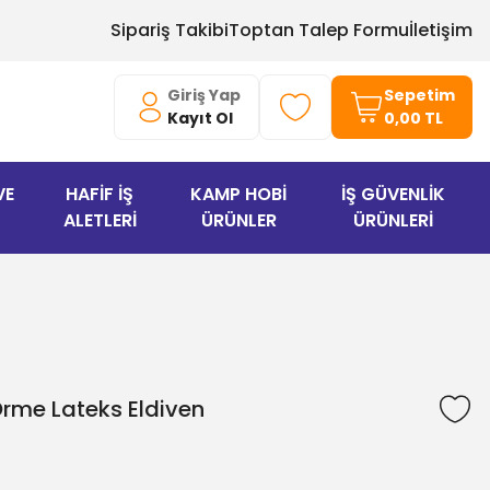
Sipariş Takibi
Toptan Talep Formu
İletişim
Giriş Yap
Sepetim
Kayıt Ol
0,00 TL
VE
HAFİF İŞ
KAMP HOBİ
İŞ GÜVENLİK
ALETLERİ
ÜRÜNLER
ÜRÜNLERİ
Örme Lateks Eldiven