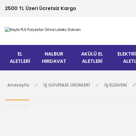
2500 TL Üzeri Ücretsiz Kargo
EL
NALBUR
AKÜLÜ EL
ELEKTRİ
ALETLERİ
HIRDAVAT
ALETLERİ
ALETL
Anasayfa
İŞ GÜVENLİK ÜRÜNLERİ
İŞ ELDİVENİ