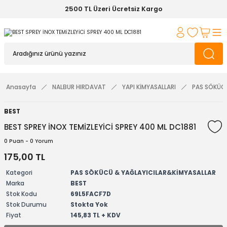
2500 TL Üzeri Ücretsiz Kargo
Anasayfa
NALBUR HIRDAVAT
YAPI KİMYASALLARI
PAS SÖKÜCÜ
BEST
BEST SPREY İNOX TEMİZLEYİCİ SPREY 400 ML DC1881
0 Puan - 0 Yorum
175,00 TL
Kategori
PAS SÖKÜCÜ & YAĞLAYICILAR&KİMYASALLAR
Marka
BEST
Stok Kodu
69L5FACF7D
Stok Durumu
Stokta Yok
Fiyat
145,83 TL + KDV