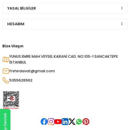
YASAL BİLGİLER
HESABIM
Bize Ulaşın
YUNUS EMRE MAH.VEYSEL KARANİ CAD. NO:105-1 SANCAKTEPE
İSTANBUL
frshirdavat@gmail.com
5355626562