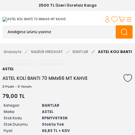
2500 TL Üzeri Ücretsiz Kargo
Anasayfa
NALBUR HIRDAVAT
BANTLAR
ASTEL KOLİ BANTI
ASTEL
ASTEL KOLİ BANTI 70 MMx66 MT KAHVE
0 Puan - 0 Yorum
79,00 TL
Kategori
BANTLAR
Marka
ASTEL
Stok Kodu
RPMYV6T83N
Stok Durumu
Stokta Yok
Fiyat
65,83 TL + KDV