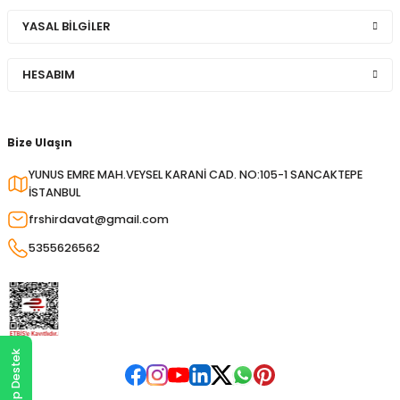
YASAL BİLGİLER
HESABIM
Bize Ulaşın
YUNUS EMRE MAH.VEYSEL KARANİ CAD. NO:105-1 SANCAKTEPE
İSTANBUL
frshirdavat@gmail.com
5355626562