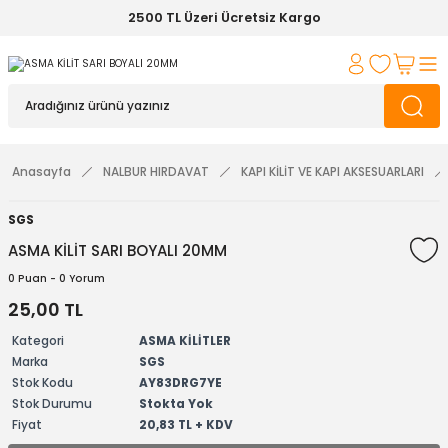
2500 TL Üzeri Ücretsiz Kargo
Anasayfa
NALBUR HIRDAVAT
KAPI KİLİT VE KAPI AKSESUARLARI
SGS
ASMA KİLİT SARI BOYALI 20MM
0 Puan - 0 Yorum
25,00 TL
Kategori
ASMA KİLİTLER
Marka
SGS
Stok Kodu
AY83DRG7YE
Stok Durumu
Stokta Yok
Fiyat
20,83 TL + KDV