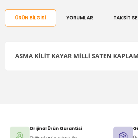
ÜRÜN BILGISI
YORUMLAR
TAKSIT SE
ASMA KİLİT KAYAR MİLLİ SATEN KAPLA
Orijinal Ürün Garantisi
Gü
Orijinal ürünlerimiz ile
Ür