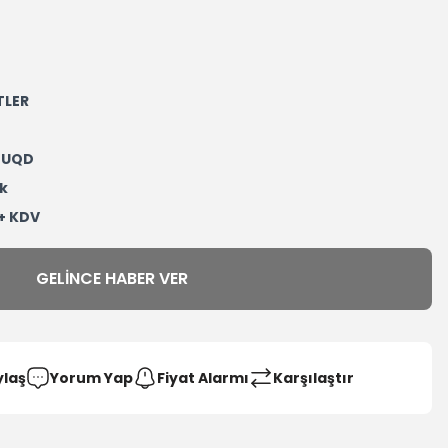
TLER
TUQD
k
 + KDV
GELINCE HABER VER
ylaş
Yorum Yap
Fiyat Alarmı
Karşılaştır