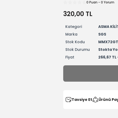
0 Puan - 0 Yorum
320,00 TL
Kategori
ASMA KİLİ
Marka
SGS
Stok Kodu
MMX72G
Stok Durumu
Stokta Yo
Fiyat
266,67 TL
Tavsiye Et
Ürünü Pa