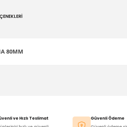
ÇENEKLERI
MA 80MM
Bu ürüne ilk yorumu siz yapın!
Yorum Yaz
venli ve Hızlı Teslimat
Güvenli Ödeme
ünlerinizi hızlı ve güvenli
Güvenli ödeme sis