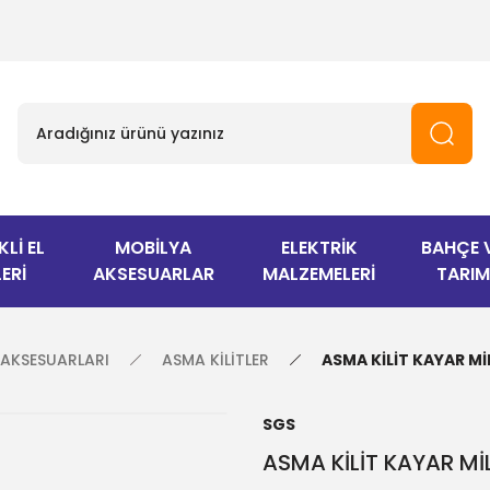
KLİ EL
MOBİLYA
ELEKTRİK
BAHÇE 
ERİ
AKSESUARLAR
MALZEMELERİ
TARIM
I AKSESUARLARI
ASMA KİLİTLER
ASMA KİLİT KAYAR M
SGS
ASMA KİLİT KAYAR M