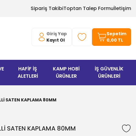
Sipariş Takibi
Toptan Talep Formu
İletişim
Giriş Yap
Sepetim
Kayıt Ol
0,00 TL
VE
HAFİF İŞ
KAMP HOBİ
İŞ GÜVENLİK
ALETLERİ
ÜRÜNLER
ÜRÜNLERİ
İLLİ SATEN KAPLAMA 80MM
İLLİ SATEN KAPLAMA 80MM