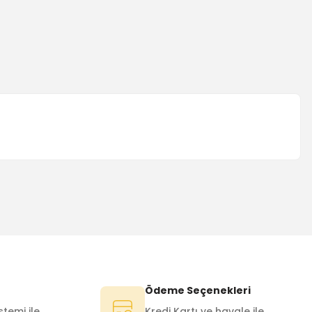
Ödeme Seçenekleri
temi ile
Kredi Kartı ve havale ile