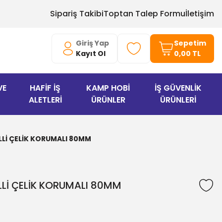
Sipariş Takibi
Toptan Talep Formu
İletişim
Giriş Yap
Sepetim
Kayıt Ol
0,00 TL
VE
HAFİF İŞ
KAMP HOBİ
İŞ GÜVENLİK
ALETLERİ
ÜRÜNLER
ÜRÜNLERİ
LLİ ÇELİK KORUMALI 80MM
LLİ ÇELİK KORUMALI 80MM