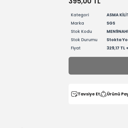
395,00 TL
Kategori
ASMA KİLİ
Marka
SGS
Stok Kodu
MEN9NAH
Stok Durumu
Stokta Yo
Fiyat
329,17 TL 
Tavsiye Et
Ürünü Pa