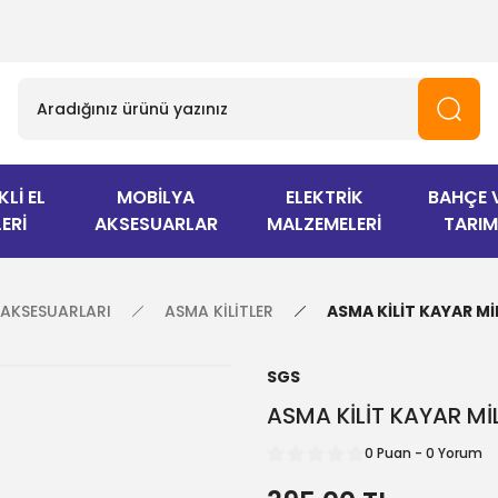
KLİ EL
MOBİLYA
ELEKTRİK
BAHÇE 
ERİ
AKSESUARLAR
MALZEMELERİ
TARIM
I AKSESUARLARI
ASMA KİLİTLER
ASMA KİLİT KAYAR Mİ
SGS
ASMA KİLİT KAYAR Mİ
0 Puan - 0 Yorum