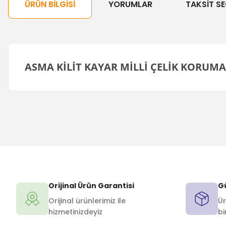
ÜRÜN BILGISI
YORUMLAR
TAKSIT SE
ASMA KİLİT KAYAR MİLLİ ÇELİK KORUM
Orijinal Ürün Garantisi
Gü
Orijinal ürünlerimiz ile
Ür
hizmetinizdeyiz
bi