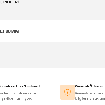
ÇENEKLERI
ALI 80MM
Bu ürüne ilk yorumu siz yapın!
Yorum Yaz
venli ve Hızlı Teslimat
Güvenli Ödeme
ünlerinizi hızlı ve güvenli
Güvenli ödeme sis
r şekilde hazırlıyoru.
bilgileriniz saklanı