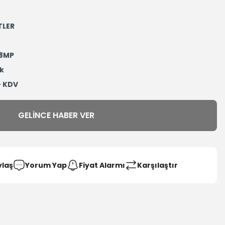
TLER
8MP
k
+ KDV
GELINCE HABER VER
ylaş
Yorum Yap
Fiyat Alarmı
Karşılaştır