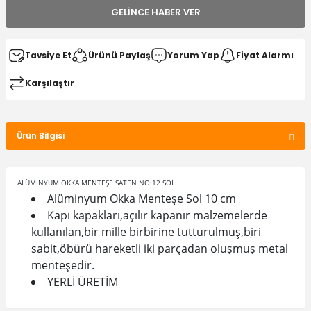
GELINCE HABER VER
Tavsiye Et
Ürünü Paylaş
Yorum Yap
Fiyat Alarmı
Karşılaştır
Ürün Bilgisi
ALÜMİNYUM OKKA MENTEŞE SATEN NO:12 SOL
Alüminyum Okka Menteşe Sol 10 cm
Kapı kapakları,açılır kapanır malzemelerde
kullanılan,bir mille birbirine tutturulmuş,biri
sabit,öbürü hareketli iki parçadan oluşmuş metal
menteşedir.
YERLİ ÜRETİM